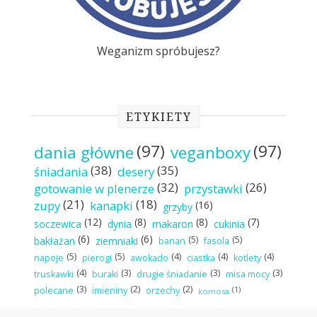
Weganizm spróbujesz?
ETYKIETY
(97)
(97)
dania główne
veganboxy
(38)
(35)
śniadania
desery
(32)
(26)
gotowanie w plenerze
przystawki
(21)
(18)
zupy
kanapki
(16)
grzyby
(12)
(8)
(8)
(7)
soczewica
dynia
makaron
cukinia
(6)
(6)
(5)
(5)
bakłażan
ziemniaki
banan
fasola
(5)
(5)
(4)
(4)
(4)
napoje
pierogi
awokado
ciastka
kotlety
(4)
(3)
(3)
(3)
truskawki
buraki
drugie śniadanie
misa mocy
(3)
(2)
(2)
(1)
polecane
imieniny
orzechy
komosa