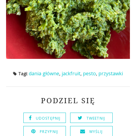
dania główne
,
jackfruit
,
pesto
,
przystawki
Tagi:
PODZIEL SIĘ
UDOSTĘPNIJ
TWEETNIJ
PRZYPNIJ
WYŚLIJ