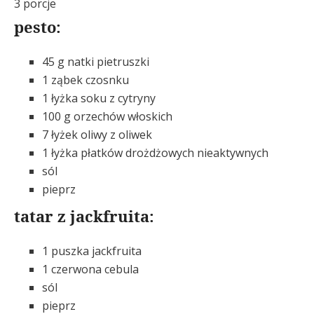
3 porcje
pesto:
45 g natki pietruszki
1 ząbek czosnku
1 łyżka soku z cytryny
100 g orzechów włoskich
7 łyżek oliwy z oliwek
1 łyżka płatków drożdżowych nieaktywnych
sól
pieprz
tatar z jackfruita:
1 puszka jackfruita
1 czerwona cebula
sól
pieprz