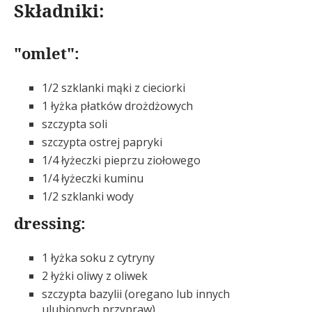
Składniki:
"omlet":
1/2 szklanki mąki z cieciorki
1 łyżka płatków drożdżowych
szczypta soli
szczypta ostrej papryki
1/4 łyżeczki pieprzu ziołowego
1/4 łyżeczki kuminu
1/2 szklanki wody
dressing:
1 łyżka soku z cytryny
2 łyżki oliwy z oliwek
szczypta bazylii (oregano lub innych
ulubionych przypraw)