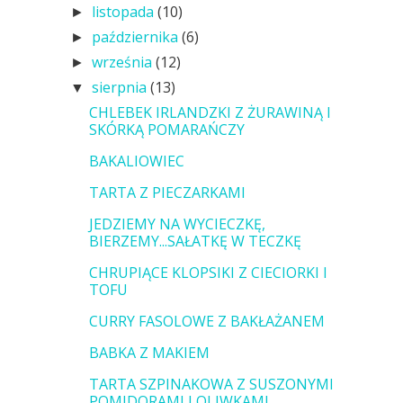
listopada
(10)
►
października
(6)
►
września
(12)
►
sierpnia
(13)
▼
CHLEBEK IRLANDZKI Z ŻURAWINĄ I
SKÓRKĄ POMARAŃCZY
BAKALIOWIEC
TARTA Z PIECZARKAMI
JEDZIEMY NA WYCIECZKĘ,
BIERZEMY...SAŁATKĘ W TECZKĘ
CHRUPIĄCE KLOPSIKI Z CIECIORKI I
TOFU
CURRY FASOLOWE Z BAKŁAŻANEM
BABKA Z MAKIEM
TARTA SZPINAKOWA Z SUSZONYMI
POMIDORAMI I OLIWKAMI