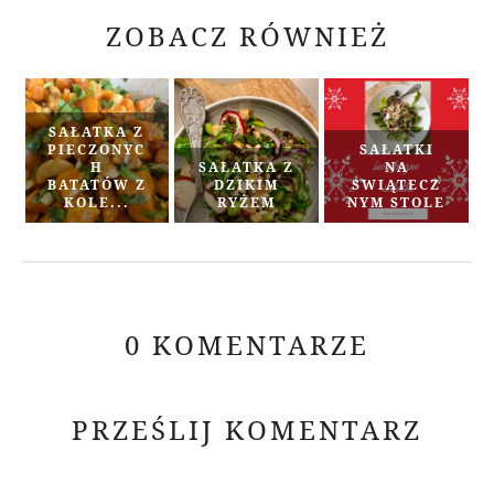
ZOBACZ RÓWNIEŻ
SAŁATKA Z
PIECZONYC
SAŁATKI
H
SAŁATKA Z
NA
BATATÓW Z
DZIKIM
SWIĄTECZ
KOLE...
RYŻEM
NYM STOLE
0 KOMENTARZE
PRZEŚLIJ KOMENTARZ