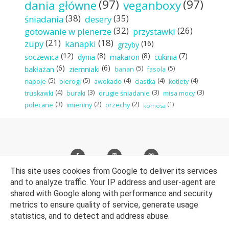
(97)
(97)
dania główne
veganboxy
(38)
(35)
śniadania
desery
(32)
(26)
gotowanie w plenerze
przystawki
(21)
(18)
zupy
kanapki
(16)
grzyby
(12)
(8)
(8)
(7)
soczewica
dynia
makaron
cukinia
(6)
(6)
(5)
(5)
bakłażan
ziemniaki
banan
fasola
(5)
(5)
(4)
(4)
(4)
napoje
pierogi
awokado
ciastka
kotlety
(4)
(3)
(3)
(3)
truskawki
buraki
drugie śniadanie
misa mocy
(3)
(2)
(2)
(1)
polecane
imieniny
orzechy
komosa
This site uses cookies from Google to deliver its services
and to analyze traffic. Your IP address and user-agent are
shared with Google along with performance and security
metrics to ensure quality of service, generate usage
© Kamilla Woszczyk. Wszelkie prawa zastrzeżone. Wsparcie
statistics, and to detect and address abuse.
techniczne bloga:
WebLove.PL
.