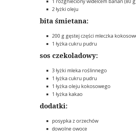
1 rozgnieciony widelcem banan (80 g
2 łyżki oleju
bita śmietana:
200 g gęstej części mleczka kokoso
1 łyżka cukru pudru
sos czekoladowy:
3 łyżki mleka roślinnego
1 łyżka cukru pudru
1 łyżka oleju kokosowego
1 łyżka kakao
dodatki:
posypka z orzechów
dowolne owoce