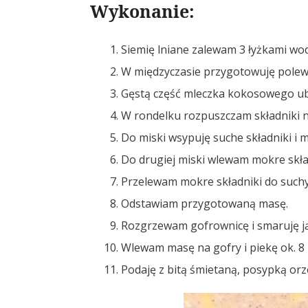
Wykonanie:
Siemię lniane zalewam 3 łyżkami wod
W międzyczasie przygotowuję polewę
Gęstą część mleczka kokosowego ub
W rondelku rozpuszczam składniki n
Do miski wsypuję suche składniki i 
Do drugiej miski wlewam mokre składn
Przelewam mokre składniki do suchyc
Odstawiam przygotowaną masę.
Rozgrzewam gofrownicę i smaruję ją
Wlewam masę na gofry i piekę ok. 8 
Podaję z bitą śmietaną, posypką o