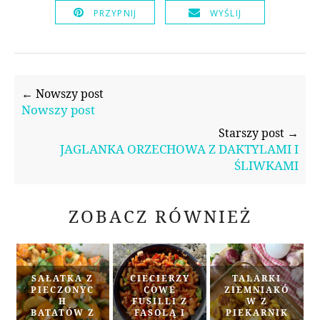
PRZYPNIJ
WYŚLIJ
← Nowszy post
Nowszy post
Starszy post →
JAGLANKA ORZECHOWA Z DAKTYLAMI I
ŚLIWKAMI
ZOBACZ RÓWNIEŻ
SAŁATKA Z
CIECIERZY
TALARKI
PIECZONYC
COWE
ZIEMNIAKÓ
H
FUSILLI Z
W Z
BATATÓW Z
FASOLĄ I
PIEKARNIK