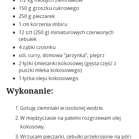
1/2 kg młodych ziemniaków
150 g groszku cukrowego
250 g pieczarek
1 cm korzenia imbiru
12 szt (250 g) miniaturowych czerwonych
cebulek
4 ząbki czosnku
sól, curry, domowa "jarzynka", pieprz
2 łyżki śmietanki kokosowej (gęsta część z
puszki mleka kokosowego)
1 łyżka oleju kokosowego
Wykonanie:
Gotuję ziemniaki w osolonej wodzie.
W międzyczasie na patelni rozgrzewam olej
kokosowy.
Wrzucam pieczarki, cebulki przekrojone na pół i