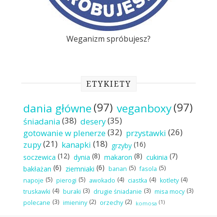
Weganizm spróbujesz?
ETYKIETY
(97)
(97)
dania główne
veganboxy
(38)
(35)
śniadania
desery
(32)
(26)
gotowanie w plenerze
przystawki
(21)
(18)
zupy
kanapki
(16)
grzyby
(12)
(8)
(8)
(7)
soczewica
dynia
makaron
cukinia
(6)
(6)
(5)
(5)
bakłażan
ziemniaki
banan
fasola
(5)
(5)
(4)
(4)
(4)
napoje
pierogi
awokado
ciastka
kotlety
(4)
(3)
(3)
(3)
truskawki
buraki
drugie śniadanie
misa mocy
(3)
(2)
(2)
(1)
polecane
imieniny
orzechy
komosa