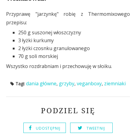
Przyprawę "jarzynkę" robię z Thermomixowego
przepisu:
250 g suszonej włoszczyzny
3 łyżki kurkumy
2 łyżki czosnku granulowanego
70 g soli morskiej
Wszystko rozdrabniam i przechowuję w słoiku.
dania główne
,
grzyby
,
veganboxy
,
ziemniaki
Tagi:
PODZIEL SIĘ
UDOSTĘPNIJ
TWEETNIJ