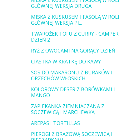
MISKA Z KUSKUSEM I FASOLĄ W ROLI
GŁÓWNEJ WERSJA DRUGA
MISKA Z KUSKUSEM I FASOLĄ W ROLI
GŁÓWNEJ WERSJA PI...
TWAROŻEK TOFU Z CURRY - CAMPER
DZIEŃ 2
RYŻ Z OWOCAMI NA GORĄCY DZIEŃ
CIASTKA W KRATKĘ DO KAWY
SOS DO MAKARONU Z BURAKÓW I
ORZECHÓW WŁOSKICH
KOLOROWY DESER Z BORÓWKAMI I
MANGO
ZAPIEKANKA ZIEMNIACZANA Z
SOCZEWICĄ I MARCHEWKĄ
AREPAS I TORTILLAS
PIEROGI Z BRĄZOWĄ SOCZEWICĄ I